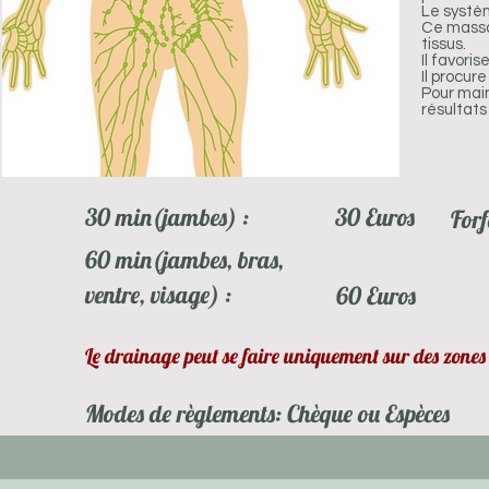
Le systèm
Ce massag
tissus.
Il favori
Il procur
Pour main
résultats 
30 min(jambes) :
30 Euros
Forf
60 min(jambes, bras,
ventre, visage) :
60 Euros
Le drainage peut se faire uniquement sur des zones s
Modes de règlements: Chèque ou Espèces