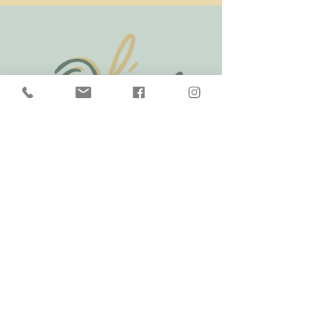
Christine
07 71 37 99 21
Olea_massages@hotmail.com
Modes de règlements acceptés : chèque ou espèces.
Les prestations n’ont aucun but thérapeutique ou sexuel.
Horaires d'ouverture: du lundi au samedi , de 9 h à 19
heures.